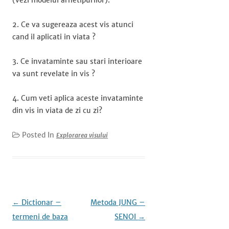
(vezi modelul arhetipurilor).
2. Ce va sugereaza acest vis atunci
cand il aplicati in viata ?
3. Ce invataminte sau stari interioare
va sunt revelate in vis ?
4. Cum veti aplica aceste invataminte
din vis in viata de zi cu zi?
Posted In
Explorarea visului
Post
←
Dictionar –
Metoda JUNG –
navigation
termeni de baza
SENOI
→